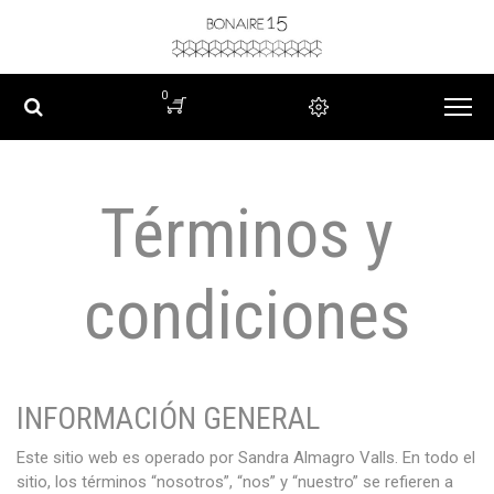
0
Términos y
condiciones
INFORMACIÓN GENERAL
Este sitio web es operado por Sandra Almagro Valls. En todo el
sitio, los términos “nosotros”, “nos” y “nuestro” se refieren a